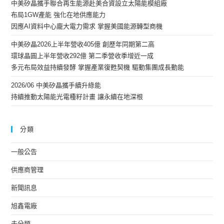
中美矽晶攜手聯合再生能源赴美合資設立太陽能模組廠
布局1GW產能 強化在地供應能力
因應AI資料中心龐大電力需求 掌握美國能源轉型商機
中美矽晶2026上半年營收405億 創歷年同期第二高
環球晶圓上半年營收292億 第二季營收季增近一成
多元布局效益持續發酵 掌握產業復甦契機 驅動集團成長動能
2026/06 中美矽晶攜手續升綠能
持續推動太陽能光電種籽計畫 讓永續在地深根
分類
一般公告
供應商管理
新聞訊息
旭鑫電廠
未分類