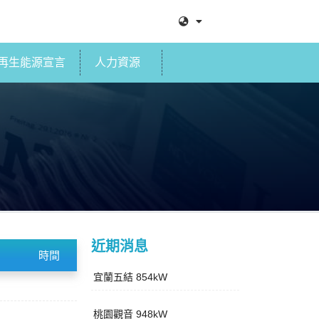
再生能源宣言
人力資源
近期消息
時間
宜蘭五結 854kW
桃園觀音 948kW